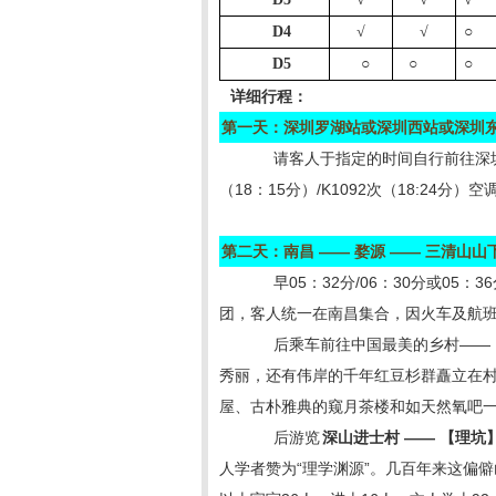
D4
√
√
○
D5
○
○
○
详细行程：
第一天：深圳罗湖站或深圳西站或深圳
请客人于指定的时间自行前往深圳罗湖
（18：15分）/K1092次（18:24
第二天：南昌
——
婺源
——
三清山山
早05：32分/06：30分或0
团，客人统一在南昌集合，因火车及航
后乘车前往中国最美的乡村——
秀丽，还有伟岸的千年红豆杉群矗立在
屋、古朴雅典的窥月茶楼和如天然氧吧一
后游览
深山进士村
——
【理坑
人学者赞为“理学渊源”。几百年来这偏