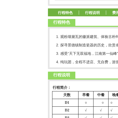
行程特色
行程说明
费
行程特色
1. 观粉墙黛瓦的徽派建筑、体验古
2. 探寻景德镇制造瓷器的历史，欣赏
3. 感受“天下无双福地，江南第一仙峰”
4. 纯玩团，全程不进店、无自费，
行程说明
行程简介：
天数
早餐
中餐
晚
D1
○
○
○
D2
√
√
√
D3
√
√
√