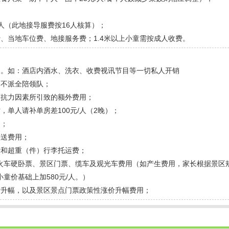
/人（此地接导服费按16人核算）；
餐费、当地车位费、地接服务费；1.4米以上小童需按成人收费。
用。如：酒店内酒水、洗衣、收费视讯节目等一切私人开销
；不派全陪领队；
可抗力因素所引致的额外费用；
，单人请补单房差100元/人（2晚）；
）；
接送费用；
费和超重（件）行李托运费；
返火车硬卧票、景区门票、缆车及观光车费用（如产生费用，家长根据景区
童价基础上加580元/人。）
费升幅，以及景区景点门票政策性涨价升幅费用；