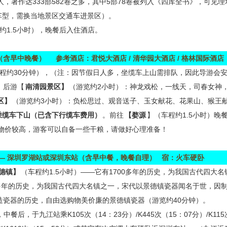
2人，著作达333部582卷之多，其中5部78卷被列入《四库全书》，可见
车型，需换当地景区交通车进景区）。
约1.5小时），晚餐后入住酒店。
（含早中晚餐）
参考酒店：君悦大酒店
/
清华园大酒店
/
格林国际酒店
程约30分钟），（注：因节假日人多，坐缆车上山需排队，因此导游会
，后游【
南清园景区】
（游览约2小时）：神龙戏松，一线天，司春女神
区】
（游览约3小时）：负松思过、观音送子、玉女献花、花果山、猴王
乘缆车下山（已含下行缆车费用）
。前往
【婺源
】（车程约1.5小时）晚
物价较高，游客可以自备一些干粮，请做好心理准备！
—
深圳罗湖站或深圳东站（含早中餐，晚餐自理）
宿：火车硬卧
德镇】
（车程约1.5小时）——它有1700多年的历史，为我国古代四大
0多年的历史，为我国古代四大名镇之一，宋代以景德镇瓷器闻名于世，因制
造瓷器的历史，自由选购物美价廉的景德镇瓷器（游览约40分钟）。
餐后，于九江站乘K105次（14：23分）/K445次（15：07分）/K115次