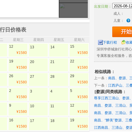
出发日期：
成人：
儿童：
行日价格表
二
星期三
星期四
星期五
星期六
下载行程
收
12
15
13
14
深圳华侨城旅行社用心
¥1580
¥1580
专属客服全程服务，咨
19
22
20
21
¥1580
¥1580
相似线路：
26
29
27
28
上一条：
南昌、婺源、
¥1580
¥1580
下一条：
江西庐山、三
2
5
3
4
[婺源]同类线路：
¥1580
¥1580
尊享江西三清山、婺源
南昌、婺源、三清山、
9
12
10
11
¥1580
¥1580
南昌、婺源、三清山、
南昌、“醉美”婺源、三
16
19
17
18
¥1580
¥1580
江西南昌、三清山、婺