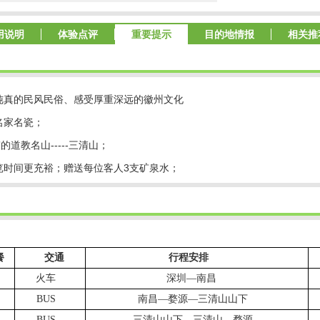
用说明
体验点评
重要提示
目的地情报
相关推
朴纯真的民风民俗、感受厚重深远的徽州文化
名家名瓷；
的道教名山-----三清山；
游览时间更充裕；赠送每位客人3支矿泉水；
餐
交通
行程安排
火车
深圳—南昌
BUS
南昌—婺源—三清山山下
BUS
三清山山下—三清山—婺源