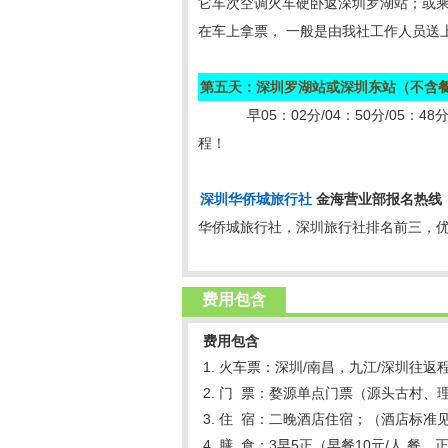
它车次空调火车硬卧返深圳罗湖站；或乘K
在车上拿票， 一般是由我社工作人员送
第五天：深圳罗湖站或深圳东站（不含
早05：02分/04：50分/0
程！
深圳华侨城旅行社
金海营业部报名热线
华侨城旅行社，深圳旅行社排名前三，
费用包含
费用包含
1. 火车票：深圳/南昌，九江/深圳往
2. 门 票：婺源单点门票（源头古村
3. 住 宿：二晚酒店住宿；（酒店标
4. 膳 食：3早5正（早餐10元/人.