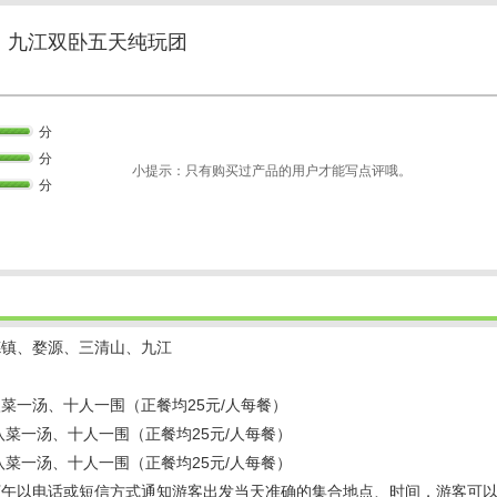
、九江双卧五天纯玩团
分
分
小提示：只有购买过产品的用户才能写点评哦。
分
德镇、婺源、三清山、九江
八菜一汤、十人一围（正餐均25元/人每餐）
常八菜一汤、十人一围（正餐均25元/人每餐）
常八菜一汤、十人一围（正餐均25元/人每餐）
下午以电话或短信方式通知游客出发当天准确的集合地点、时间，游客可