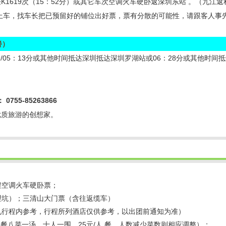
1619次（15：52分）或其它车次空调火车硬卧返深圳东站 。（九江
上车，找车长把已预留好的铺位出好票，票有分散的可能性，请跟客人事
餐）
5：48分/05：13分或其他时间抵达深圳抵达深圳罗湖站或06：28分或其他
：
0755-85263866
优质旅游的创想家。
返程空调火车硬卧票；
、理坑）；三清山大门票（含往返缆车）
准见行程内参考，行程所列酒店仅供参考，以出团前通知为准）
餐，正餐八菜一汤，十人一围，25元/人.餐，人数减少菜数则相应调整）；