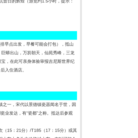
理坑昔日的辉煌（游览约1.5小时，提示：
安排早点出发，早餐可能会打包），抵山
，巨蟒出山，万笏朝天，仙苑秀峰，三龙
献宝，在此可亲身体验审报吉尼斯世界纪
餐后入住酒店。
名镇之一，宋代以景德镇瓷器闻名于世，因
瓷业发达，有“瓷都”之称。抵达后参观
（15：21分）/T185（17：15分）或其