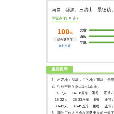
南昌、婺源、三清山、景德镇
体验点评(
0 条
)
100
交通:
%
酒店:
综合满意度
导游:
0 封点评
重要提示
1、出发地：深圳，目的地：南昌、景
2、行程中用车保证1人1正座：
9-17人 14-18座车 团餐 正常
18-32人 25-33座车 团餐 正
33-43人 37-45座车 团餐 正
3、我社工作人员会在团队出发前一天