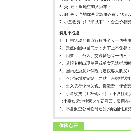
5. 交 通：当地空调旅游车；
6. 服 务：当地优秀导游服务费：40元
7. 小童收费（1.2米以下）：含全价
费用不包含
1、自由活动期间或行程外个人一切费
2、景点内园中园门票；火车上不含餐
3、因罢工、台风、交通厌恶等一切不
4、若报名时出现单男或单女无法拼房时
5、国内旅游意外保险（建议客人购买
6、不含深圳罗湖站、西站、东站往返
7、出入境行李海关税、搬运费、保管
8、小童收费（1.2米以下）：不含往
（小童如需含往返火车硬卧票，费用在小
9、不含航空公司临时通知的燃油附加
体验点评