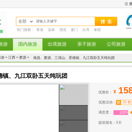
注 
全部
热门搜索：
香港
温泉
漂流
厦门
台湾
泰国
旅游
国内旅游
出境旅游
亲子旅游
公司旅游
游 >
江西 >
婺源 >
南昌、婺源、三清山、景德镇、九江双卧五天纯玩团
德镇、九江双卧五天纯玩团
15
¥
优惠价：
优惠活动：
20 
满意度：
100%
提前报名：5天