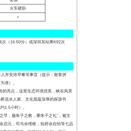
火车硬卧
○
6次（16:50分）或深圳东站乘K92次
口处接客人并安排早餐等事宜（提示：散客拼
排为准）。
新的亮点，这里生态环境优美，峡谷风景
小桥流水人家、文化底蕴深厚的探源书
1.5小时）。
之节，服朱子之教，秉朱子之礼”，被文
卿余启元，司马余维枢，知府余自怡等七品