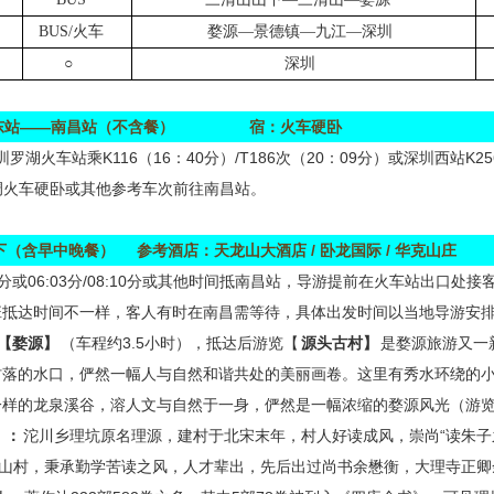
BUS/
火车
婺源—景德镇—九江—深圳
○
深圳
东站——南昌站（不含餐）
宿：火车硬卧
火车站乘K116（16：40分）/T186次（20：09分）或深圳西站K25
分）空调火车硬卧或其他参考车次前往南昌站。
下（含早中晚餐）
参考酒店：天龙山大酒店
/
卧龙国际
/
华克山庄
5：36分或06:03分/08:10分或其他时间抵南昌站，导游提前在火车站出
班抵达时间不一样，客人有时在南昌需等待，具体出发时间以当地导游安
【婺源】
（车程约3.5小时），抵达后游览【
源头古村】
是婺源旅游又一
村落的水口，俨然一幅人与自然和谐共处的美丽画卷。这里有秀水环绕的
样的龙泉溪谷，溶人文与自然于一身，俨然是一幅浓缩的婺源风光（游览约
】：
沱川乡理坑原名理源，建村于北宋末年，村人好读成风，崇尚“读朱子
僻山村，秉承勤学苦读之风，人才辈出，先后出过尚书余懋衡，大理寺正