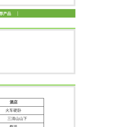
荐产品
酒店
火车硬卧
三清山山下
婺源