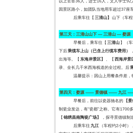
以上官宦36人，进士16人，文人学士9
因景区路小，如团队当地用车超过37座
后乘车往【
三清山】
山下（车程
第三天：三清山山下
—
三清山
—
婺源
早餐后，乘车往【
三清山
】（车
下后
乘缆车上山（已含上行缆车费用）
出海等。【
东海岸景区】
、【
西海岸景
录、全长几千米西海栈道的全过程。后
温馨提示：因山上用餐条件差，
第四天：婺源
——
景德镇
——
九江
—
早餐后，前往以瓷器驰名的
【景
制瓷业发达，有“瓷都”之称。它有170
【
锦绣昌南陶瓷广场】
，探寻景德镇制
后乘车往
九江
（车程约2小时），中