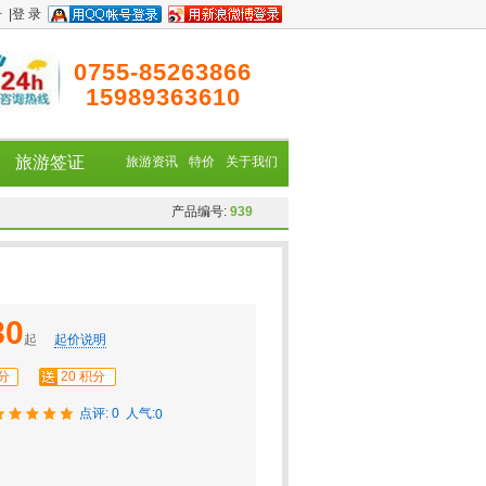
册
|
登 录
0755-85263866
15989363610
旅游签证
旅游资讯
特价
关于我们
产品编号:
939
80
起
起价说明
积分
20 积分
点评: 0
人气:
0