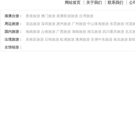
网站首页
关于我们
联系我们
公
港澳台游：
香港旅游
澳门旅游
港澳联游旅游
台湾旅游
周边旅游：
清远旅游
深圳旅游
惠州旅游
广州旅游
中山珠海旅游
东莞旅游
河源
国内旅游：
海南旅游
云南旅游
广西旅游
湖南旅游
湖北旅游
四川重庆旅游
北京
出境旅游：
东南亚旅游
日韩旅游
欧洲旅游
澳洲旅游
非洲中东旅游
海岛旅游
邮
友情链接：