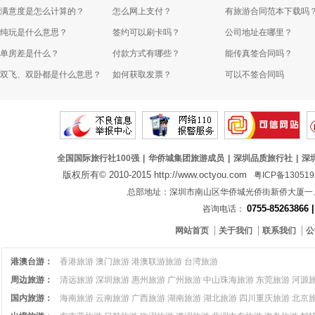
满意度是怎么计算的？
怎么网上支付？
有旅游合同范本下载吗
纯玩是什么意思？
签约可以刷卡吗？
公司地址在哪里？
单房差是什么？
付款方式有哪些？
能传真签合同吗？
双飞、双卧都是什么意思？
如何获取发票？
可以不签合同吗
全国国际旅行社100强
|
华侨城集团旅游成员
|
深圳品质旅行社
|
深
版权所有© 2010-2015 http://www.octyou.com
粤ICP备13051
总部地址：深圳市南山区华侨城光侨街新侨大厦
0755-85263866 
咨询电话：
网站首页
关于我们
联系我们
公
港澳台游：
香港旅游
澳门旅游
港澳联游旅游
台湾旅游
周边旅游：
清远旅游
深圳旅游
惠州旅游
广州旅游
中山珠海旅游
东莞旅游
河源
国内旅游：
海南旅游
云南旅游
广西旅游
湖南旅游
湖北旅游
四川重庆旅游
北京