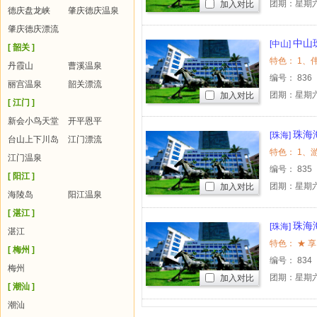
团期：星期
加入对比
德庆盘龙峡
肇庆德庆温泉
肇庆德庆漂流
中山
[中山]
[ 韶关 ]
丹霞山
曹溪温泉
编号：
836
丽宫温泉
韶关漂流
团期：星期
加入对比
[ 江门 ]
新会小鸟天堂
开平恩平
珠海
[珠海]
台山上下川岛
江门漂流
江门温泉
编号：
835
[ 阳江 ]
团期：星期
加入对比
海陵岛
阳江温泉
[ 湛江 ]
珠海
[珠海]
湛江
[ 梅州 ]
编号：
834
梅州
团期：星期
加入对比
[ 潮汕 ]
潮汕