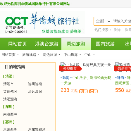
欢迎光临
深圳华侨城国际旅行社有限公司网站
！
全部
热门搜索：
香港
温
网站首页
港澳台旅游
周边旅游
国内旅游
出
网站首页 >
旅游线路 >
周边旅游 >
中山珠海 >
中山 >
目的地指南
强烈推荐
强烈推
[ 清远 ]
<珠海>
中山故居、珠海经典光观
<珠海>
珠
一天游
圆明新园
清远市
连州连南
238
558
元起
元
5
5
英德佛冈
清远温泉
清远漂流
[ 深圳 ]
南澳西冲
[ 惠州 ]
惠州西湖
惠东巽寮湾