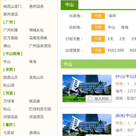
中山
南昆山龙门
惠州温泉
惠州漂流
出发地：
不限
深圳
[ 广州 ]
目的地：
不限
中山
珠海
广州长隆
增城从化
百万葵园
花都芙蓉峡
行程天数：
不限
1天
2天
3
佛山
广州温泉漂流
出现预算：
不限
¥101-200
¥20
[ 中山珠海 ]
中山
珠海
中山
[ 东莞 ]
中山
[中山]
隐贤山庄
龙凤山庄
松山湖
编号：
127
[ 河源 ]
团期：星期
加入对比
万绿湖
镜花缘
桂山
巴伐利亚庄园
中山
[珠海]
河源温泉
河源漂流
[ 肇庆 ]
编号：
837
七星岩
鼎湖山