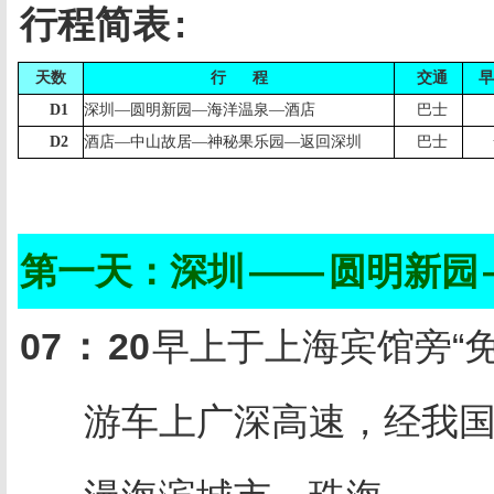
行程简表
:
天数
行
程
交通
早
D1
深圳
—
圆明新园
—
海洋温泉
—
酒店
巴士
D2
酒店
—
中山故居
—
神秘果乐园
—
返回深圳
巴士
第一天：深圳
——
圆明新园
07
：
20
早上于上海宾馆旁“
游车上广深高速，经我