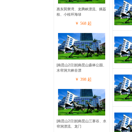
惠东巽寮湾、龙腾峡漂流、摘荔
枝、小桂环海绿
￥
568
起
[南昆山2日游]南昆山森林公园、
水帘洞大峡谷漂
￥
398
起
[南昆山2日游]南昆山三寨谷、水
帘洞漂流、龙门