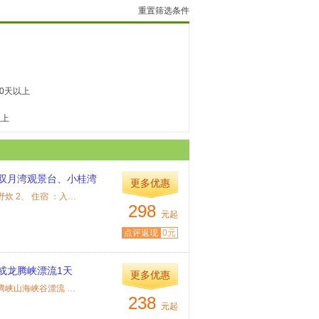
重置筛选条件
10天以上
以上
、双月湾观景台、小桂湾
更多优惠
特色： 1、 乐享 ：放松心情环海绿道单车，自己动手制造美味野炊 2、 住宿 ：入住巽...
298
元起
点评返现
0元
或龙腾峡漂流1天
更多优惠
特色： 1、 游玩： 广东耗资最大、设计最精美、档次最高的龙腾峡山海峡谷漂流 ；...
238
元起