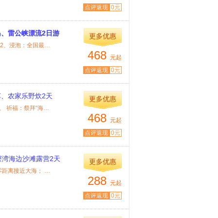
点评返现
0元
、雷公峡漂流2日游
更多优惠
特色： 1、游玩：巽寮湾“中国的马尔代夫”之美誉的三角洲岛； 2、浸泡：全国最大...
468
元起
点评返现
0元
、农家乐野炊2天
更多优惠
特色： 1、 游玩：巽寮湾“中国的马尔代夫”之美誉的三角洲岛 2、 祈福：祭拜“海上...
468
元起
点评返现
0元
寮湾海边沙滩露营2天
更多优惠
特色： 1、 游玩：畅游粤东黄金海岸线，尽享海滨休闲浪漫，零距离接近大海； 2、...
288
元起
点评返现
0元