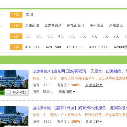
：
不限
深圳
：
不限
惠州西湖
惠东巽寮湾
南昆山龙门
惠州温泉
惠州漂流
：
不限
1天
2天
3天
4天
5天
6天
7天
8天
9天
：
不限
¥101-200
¥201-500
¥501-1000
¥1001-2000
¥2000
[惠东两日游]巽寮湾、天后宫、出海捕鱼
[惠东巽寮湾]
环海单车、野炊2天
编号：
1690
满意度：
100%
0 单点评▼
团期：星期六
查看团期▼
加入对比
【惠东1日游】巽寮湾出海捕鱼、海滨温泉
[惠东巽寮湾]
编号：
1392
满意度：
100%
0 单点评▼