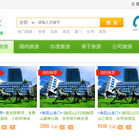
注 
全部
热门搜索：
香港
温泉
漂流
厦门
台湾
泰国
旅游
国内旅游
出境旅游
亲子旅游
公司旅游
强烈推荐
强烈推荐
湾>
惠东巽寮湾、龙腾
<南昆山龙门>
[南昆山2日游]南昆
<南昆山龙门>
[南昆山2
摘荔枝、小桂环海绿
山森林公园、水帘洞大峡谷漂
山三寨谷、水帘洞漂流、
398
508
元起
元起