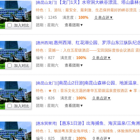
【龙门1天】水帘洞大峡谷漂流、塔山森林
[南昆山龙门]
美食1天
编号：
1245
满意度：
100%
0 单点评▼
团期：星期六
查看团期▼
加入对比
惠州西湖、红花湖公园、罗浮山东江纵队纪
[惠州西湖]
编号：
827
满意度：
100%
0 单点评▼
团期：星期六
查看团期▼
加入对比
[南昆山2日游]南昆山森林公园、地派温泉
[南昆山龙门]
2天
编号：
826
满意度：
100%
0 单点评▼
团期：星期六
查看团期▼
加入对比
【惠东1日游】出海捕鱼、海滨温泉/三角
[惠东巽寮湾]
编号：
825
满意度：
100%
0 单点评▼