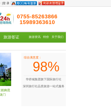
册
|
登 录
0755-85263866
15989363610
旅游签证
旅游资讯
特价
关于我们
综合满意度：
98%
华侨城集团旗下国际旅行社
深圳旅行社品质旅游一站式服务
日游]南昆
龙门