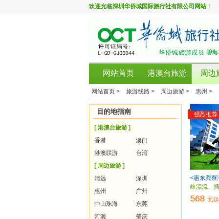
欢迎光临
深圳华侨城国际旅行社有限公司网站
！
网站首页
港澳台旅游
周边
网站首页 >
旅游线路 >
周边旅游 >
惠州 >
目的地指南
强烈推荐
[ 港澳台旅游 ]
香港
澳门
港澳联游
台湾
[ 周边旅游 ]
<惠东巽寮
清远
深圳
峡漂流、
惠州
广州
568
元起
中山珠海
东莞
河源
肇庆