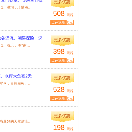
、龙门铁泉、香溪堡竹筏
更多优惠
特色： 1、游玩：最安全、最刺激、生态保持最好的峡谷漂流； 2、浸泡：珍惜稀黄金...
508
元起
点评返现
0元
峡谷漂流、溯溪探险、深
更多优惠
特色： 1、挑战：最安全、最刺激、生态保持最好的峡谷漂流； 2、游玩： 有“南国避...
398
元起
点评返现
0元
、水库大鱼宴2天
更多优惠
特色： 1、游玩：游国家首批十大森林公园之一的流溪河； 2、尽享：贵族服务、听天...
528
元起
点评返现
0元
更多优惠
特色： 1、游玩：品尝用原始方法制作的美食。 2、畅游：广东省最好的天然漂流河道...
198
元起