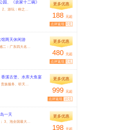
公园、《农家十二碗》
更多优惠
特色： 1、游玩：最安全、最刺激、生态保持最好的峡谷漂流 ； 2、游玩：称之为龙门...
188
元起
点评返现
0元
念馆两天休闲游
更多优惠
特色： 震撼一：入住五星级酒店——宝田国际度假会议酒店 震撼二：广东四大名山，...
480
元起
点评返现
0元
、香溪古堡、水库大鱼宴
更多优惠
特色： ★ 住：音乐文化主题的奢华五星级温泉度假酒店 ★ 享：贵族服务、听天籁之...
999
元起
点评返现
10元
洲岛一天
更多优惠
特色： 1、畅游粤东黄金海岸线； 2、出海捕鱼，体验渔民风情； 3、泡全国最大规模的...
198
元起