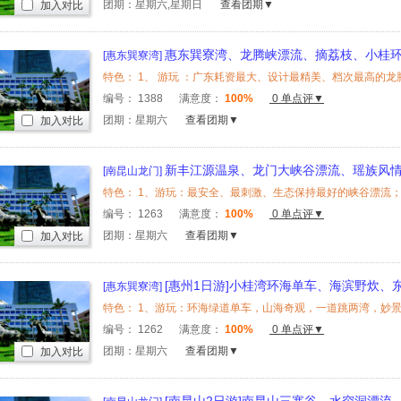
团期：星期六,星期日
查看团期▼
加入对比
惠东巽寮湾、龙腾峡漂流、摘荔枝、小桂
[惠东巽寮湾]
炊2天
编号：
1388
满意度：
100%
0 单点评▼
团期：星期六
查看团期▼
加入对比
新丰江源温泉、龙门大峡谷漂流、瑶族风
[南昆山龙门]
食2天
编号：
1263
满意度：
100%
0 单点评▼
团期：星期六
查看团期▼
加入对比
[惠州1日游]小桂湾环海单车、海滨野炊、
[惠东巽寮湾]
编号：
1262
满意度：
100%
0 单点评▼
团期：星期六
查看团期▼
加入对比