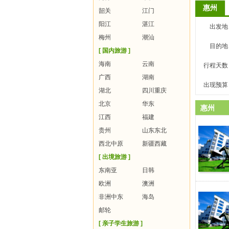
惠州
韶关
江门
阳江
湛江
出发地
梅州
潮汕
目的地
[ 国内旅游 ]
海南
云南
行程天数
广西
湖南
出现预算
湖北
四川重庆
北京
华东
惠州
江西
福建
贵州
山东东北
西北中原
新疆西藏
[ 出境旅游 ]
东南亚
日韩
欧洲
澳洲
非洲中东
海岛
邮轮
[ 亲子学生旅游 ]