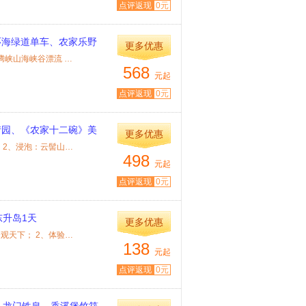
点评返现
0元
环海绿道单车、农家乐野
更多优惠
特色： 1、 游玩 ：广东耗资最大、设计最精美、档次最高的龙腾峡山海峡谷漂流 ；...
568
元起
点评返现
0元
情园、《农家十二碗》美
更多优惠
特色： 1、游玩：最安全、最刺激、生态保持最好的峡谷漂流； 2、浸泡：云髻山麓[最...
498
元起
点评返现
0元
东升岛1天
更多优惠
特色： 1、游玩：环海绿道单车，山海奇观，一道跳两湾，妙景观天下； 2、体验：自...
138
元起
点评返现
0元