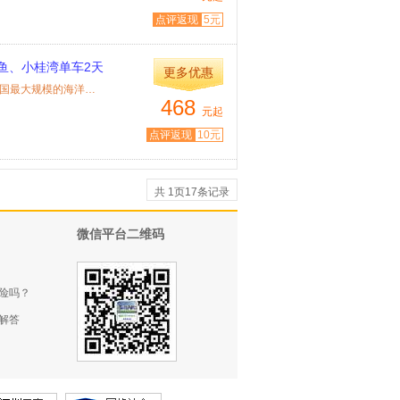
点评返现
5元
鱼、小桂湾单车2天
更多优惠
特色： 1、畅游粤东黄金海岸线，尽享海滨休闲浪漫； 2、泡全国最大规模的海洋文化...
468
元起
点评返现
10元
共
1
页
17
条记录
微信平台二维码
险吗？
解答