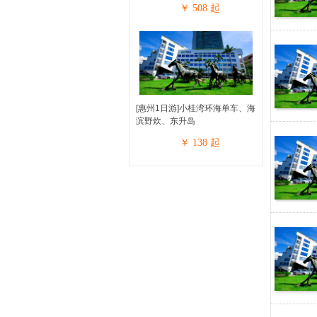
￥
508
起
[惠州1日游]小桂湾环海单车、海
滨野炊、东升岛
￥
138
起