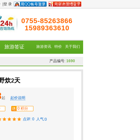
册
|
登 录
0755-85263866
15989363610
旅游签证
旅游资讯
特价
关于我们
产品编号:
1690
野炊2天
8
起
起价说明
分
0 积分
点评: 0
人气:
0