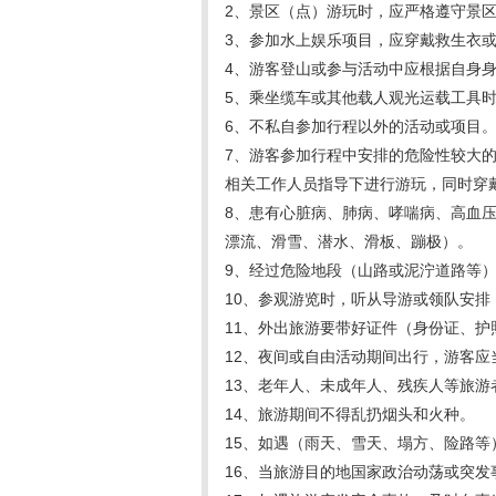
2、景区（点）游玩时，应严格遵守景
3、参加水上娱乐项目，应穿戴救生衣
4、游客登山或参与活动中应根据自身
5、乘坐缆车或其他载人观光运载工具
6、不私自参加行程以外的活动或项目
7、游客参加行程中安排的危险性较大
相关工作人员指导下进行游玩，同时穿
8、患有心脏病、肺病、哮喘病、高血
漂流、滑雪、潜水、滑板、蹦极）。
9、经过危险地段（山路或泥泞道路等
10、参观游览时，听从导游或领队安排
11、外出旅游要带好证件（身份证、
12、夜间或自由活动期间出行，游客
13、老年人、未成年人、残疾人等旅
14、旅游期间不得乱扔烟头和火种。
15、如遇（雨天、雪天、塌方、险路
16、当旅游目的地国家政治动荡或突