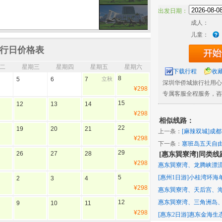
出发日期：
成人：
儿童：
行日价格表
二
星期三
星期四
星期五
星期六
下载行程
收
8
5
6
7
立秋
深圳华侨城旅行社用心
¥298
专属客服全程服务，咨
15
12
13
14
¥298
相似线路：
22
19
20
21
上一条：
[麻辣双城]成
¥298
坑三桥双飞五天
下一条：
塞班岛五天自
29
26
27
28
[惠东巽寮湾]同类线
¥298
惠东巽寮湾、龙腾峡漂
[惠州1日游]小桂湾环
5
2
3
4
¥298
惠东巽寮湾、天后宫、
惠东巽寮湾、三角洲岛
12
9
10
11
¥298
[惠东2日游]惠东金海