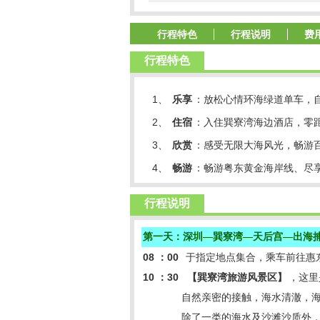
行程特色
行程说明
费
行程特色
1、
乐享
：放松心情环海绿道单车，
2、
住宿
：入住巽寮湾海边酒店，零
3、
欣赏
：感受无限大海风光，畅游
4、
畅游
：畅游粤东黄金海岸线、尽
行程说明
第一天：深圳—巽寮湾—天后宫—出海
08
：
00
于指定地点集合，乘车前往惠
10
：
30
【巽寮湾旅游风景区】
，这里
自然亲密的接触，海水清澈，
除了一类的海水及沙滩沙质外，