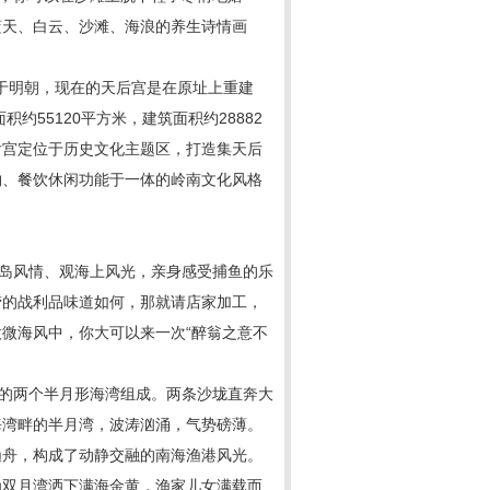
蓝天、白云、沙滩、海浪的养生诗情画
建于明朝，现在的天后宫是在原址上重建
面积约
55120
平方米，建筑面积约
28882
后宫定位于历史文化主题区，打造集天后
物、餐饮休闲功能于一体的岭南文化风格
岛风情、观海上风光，亲身感受捕鱼的乐
捞的战利品味道如何，那就请店家加工，
微海风中，你大可以来一次“醉翁之意不
的两个半月形海湾组成。两条沙垅直奔大
海湾畔的半月湾，波涛汹涌，气势磅薄。
渔舟，构成了动静交融的南海渔港风光。
为双月湾洒下满海金黄，渔家儿女满载而