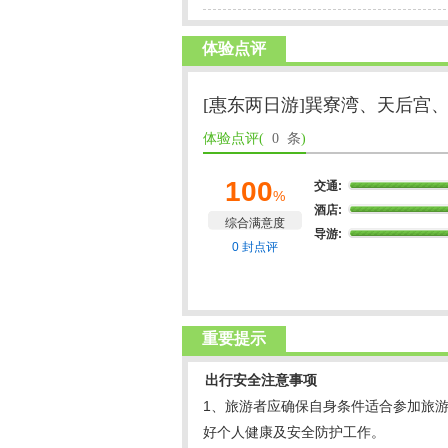
体验点评
[惠东两日游]巽寮湾、天后宫
体验点评(
0 条
)
100
交通:
%
酒店:
综合满意度
导游:
0 封点评
重要提示
出行安全注意事项
1、旅游者应确保自身条件适合参加旅
好个人健康及安全防护工作。