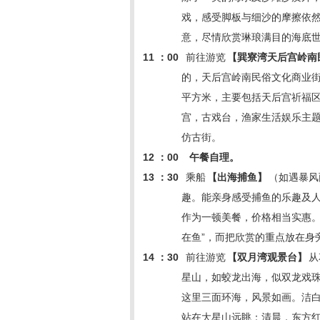
戏，感受脚板与细沙的摩擦依
意，尽情欣赏琳琅满目的海底
11
：
00
前往游览
【巽寮湾天后宫岭南
的，天后宫岭南民俗文化商业街
平方米，主要包括天后宫祈福
宫，古戏台，渔家生活娱乐主
仿古街。
12
：
00
午餐自理。
13
：
30
乘船
【出海捕鱼】
（如遇暴风
趣。能亲身感受捕鱼的乐趣及
作为一顿美餐，价格相当实惠
在鱼”，而把欣赏的重点放在身
14
：
30
前往游览
【双月湾观景台】
从
星山，如蛟龙出海，似双龙戏
这里三面环海，风景如画。洁
站在大星山远眺：清晨，东方