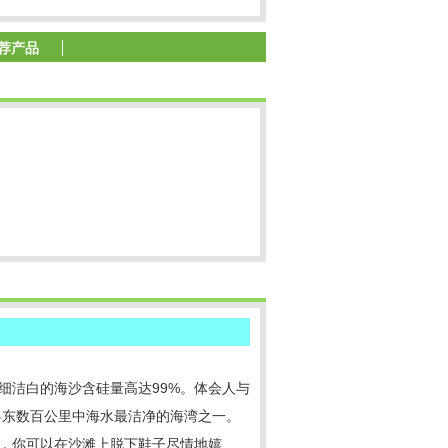
荐产品
细洁白的海沙含硅量高达99%。体会人与
粤东数百公里中海水最洁净的海湾之一。
滩，你可以在沙滩上脱下鞋子尽情地嬉