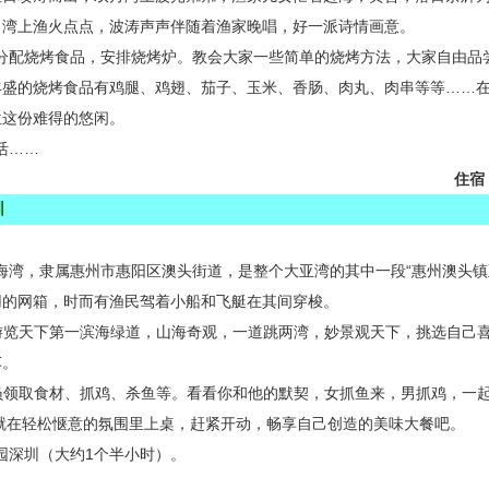
月湾上渔火点点，波涛声声伴随着渔家晚唱，好一派诗情画意。
分配烧烤食品，安排烧烤炉。教会大家一些简单的烧烤方法，大家自由品
丰盛的烧烤食品有鸡腿、鸡翅、茄子、玉米、香肠、肉丸、肉串等等……
位这份难得的悠闲。
活……
住宿
圳
湾，隶属惠州市惠阳区澳头街道，是整个大亚湾的其中一段“惠州澳头镇至
用的网箱，时而有渔民驾着小船和飞艇在其间穿梭。
游览天下第一滨海绿道，山海奇观，一道跳两湾，妙景观天下，挑选自己
车。
员领取食材、抓鸡、杀鱼等。看看你和他的默契，女抓鱼来，男抓鸡，一
就在轻松惬意的氛围里上桌，赶紧开动，畅享自己创造的美味大餐吧。
园深圳（大约
1
个半小时）。