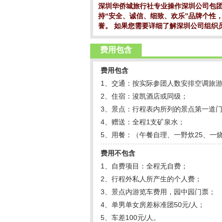
深圳华侨城旅行社专业操作深圳公司包
持“安全、诚信、细致、欢乐”品牌个性
誉。 如果您需要详细了解深圳公司组
费用包含
费用包含
1、交通：按实际参团人数安排空调旅
2、住宿：浚凯酒店或同级；
3、景点：行程表内所列的景点第一道门
4、赠送：全程1支矿泉水；
5、用餐：（午餐自理、一野炊25、一烧
费用不包含
1、自费项目：全程无自费；
2、行程外私人所产生的个人费
；
3、景点内游览车费用，园中园门票
；
4、单男单女房差标准团50元/人
；
5、车差100元/人。