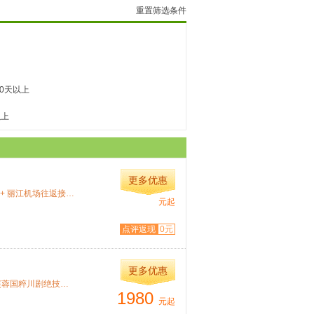
重置筛选条件
10天以上
以上
更多优惠
特色： 深圳 / 丽江 / 深圳往返机票 + 机建燃油税 + 1晚丽江酒店 + 丽江机场往返接送。...
元起
点评返现
0元
更多优惠
特色： 1、 深圳进重庆出单人往返机票一张 2、赠送成都体验芙蓉国粹川剧绝技！ 3、...
1980
元起