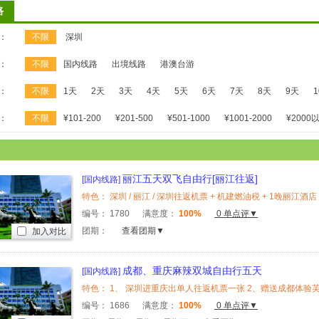
路
：
不限
深圳
：
不限
国内线路
出境线路
港澳台游
：
不限
1天
2天
3天
4天
5天
6天
7天
8天
9天
：
不限
¥101-200
¥201-500
¥501-1000
¥1001-2000
¥2000
丽江五天双飞自由行[丽江往返]
[国内线路]
编号：
1780
满意度：
100%
0 单点评▼
团期：
查看团期▼
加入对比
成都、重庆麻辣双城自由行五天
[国内线路]
编号：
1686
满意度：
100%
0 单点评▼