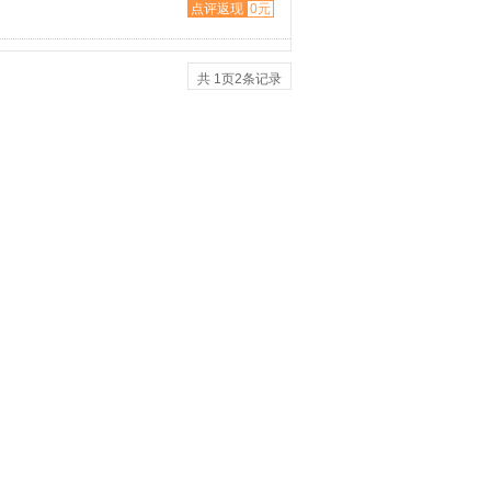
点评返现
0元
共
1
页
2
条记录