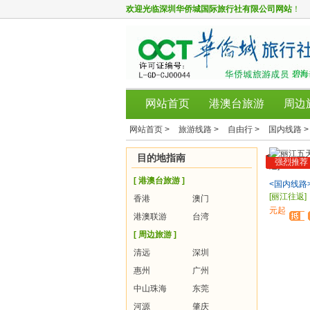
欢迎光临
深圳华侨城国际旅行社有限公司网站
！
网站首页
港澳台旅游
周边
网站首页 >
旅游线路 >
自由行 >
国内线路 >
目的地指南
强烈推荐
[ 港澳台旅游 ]
<国内线路
[丽江往返]
香港
澳门
元起
港澳联游
台湾
[ 周边旅游 ]
清远
深圳
惠州
广州
中山珠海
东莞
河源
肇庆