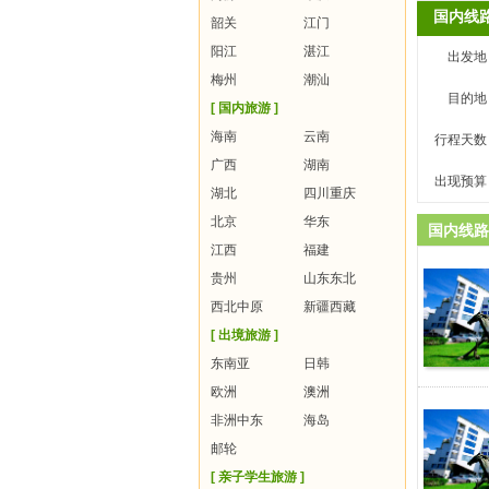
国内线
韶关
江门
阳江
湛江
出发地
梅州
潮汕
目的地
[ 国内旅游 ]
海南
云南
行程天数
广西
湖南
出现预算
湖北
四川重庆
北京
华东
国内线路
江西
福建
贵州
山东东北
西北中原
新疆西藏
[ 出境旅游 ]
东南亚
日韩
欧洲
澳洲
非洲中东
海岛
邮轮
[ 亲子学生旅游 ]