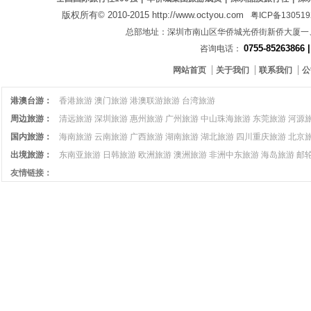
版权所有© 2010-2015 http://www.octyou.com
粤ICP备13051
总部地址：深圳市南山区华侨城光侨街新侨大厦
0755-85263866 
咨询电话：
网站首页
关于我们
联系我们
公
港澳台游：
香港旅游
澳门旅游
港澳联游旅游
台湾旅游
周边旅游：
清远旅游
深圳旅游
惠州旅游
广州旅游
中山珠海旅游
东莞旅游
河源
国内旅游：
海南旅游
云南旅游
广西旅游
湖南旅游
湖北旅游
四川重庆旅游
北京
出境旅游：
东南亚旅游
日韩旅游
欧洲旅游
澳洲旅游
非洲中东旅游
海岛旅游
邮
友情链接：