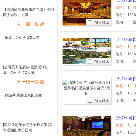
[会议旅游]
【深圳高端商务旅游包团】深圳
商务会议、京基
编号：
161
团期：
加入对比
￥
一团一议
起
[会议旅游]
编号：
161
团期：
加入对比
[公司员工拓展]从化流溪河拓
展、公司会议2天游
[会议旅游]
￥
一团一议
起
编号：
161
团期：
加入对比
[会议旅游]
议、三水
[深圳公司年会商务会议方案]深
圳观澜山水田园商
编号：
161