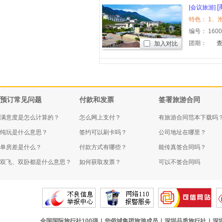
[会议旅游]
编号：
160
团期：
加入对比
预订常见问题
付款和发票
签署旅游合同
满意度是怎么计算的？
怎么网上支付？
有旅游合同范本下载吗
纯玩是什么意思？
签约可以刷卡吗？
公司地址在哪里？
单房差是什么？
付款方式有哪些？
能传真签合同吗？
双飞、双卧都是什么意思？
如何获取发票？
可以不签合同吗
全国国际旅行社100强
|
华侨城集团旅游成员
|
深圳品质旅行社
|
深