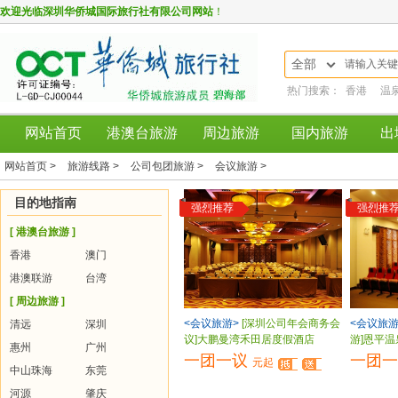
欢迎光临
深圳华侨城国际旅行社有限公司网站
！
全部
热门搜索：
香港
温
网站首页
港澳台旅游
周边旅游
国内旅游
出
网站首页 >
旅游线路 >
公司包团旅游 >
会议旅游 >
目的地指南
强烈推荐
强烈推
[ 港澳台旅游 ]
香港
澳门
港澳联游
台湾
[ 周边旅游 ]
<会议旅游>
[深圳公司年会商务会
<会议旅
清远
深圳
议]大鹏曼湾禾田居度假酒店
游]恩平
惠州
广州
一团一议
一团
元起
中山珠海
东莞
河源
肇庆