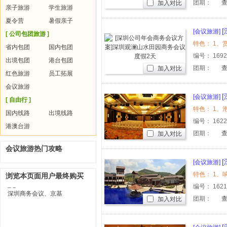
团期：
加入对比
亲子旅游
学生旅游
夏令营
暑假亲子
[会议旅游]
[ 公司包团旅游 ]
省内包团
国内包团
编号：
169
出境包团
港台包团
团期：
加入对比
红色旅游
员工拓展
会议旅游
[会议旅游]
[ 自由行 ]
天团
国内线路
出境线路
编号：
162
港澳台游
团期：
加入对比
会议旅游热门攻略
[会议旅游]
河漂流2天
浏览本页面用户最终购买
编号：
162
团期：
加入对比