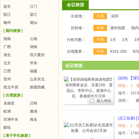
会议旅游
韶关
江门
阳江
湛江
出发地：
不限
深圳
梅州
潮汕
目的地：
不限
省内包团
国内
[ 国内旅游 ]
海南
云南
行程天数：
不限
1天
2天
3
广西
湖南
出现预算：
不限
¥101-200
¥20
湖北
四川重庆
北京
华东
会议旅游
江西
福建
【深
[深圳]
贵州
山东东北
心、前海
西北中原
新疆西藏
编号：
181
[ 出境旅游 ]
团期：
加入对比
东南亚
日韩
欧洲
澳洲
[员工拓展]
非洲中东
海岛
邮轮
编号：
176
[ 亲子学生旅游 ]