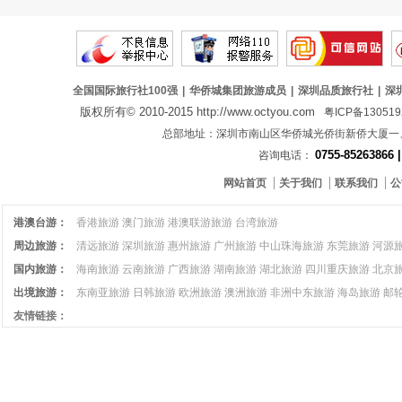
全国国际旅行社100强
|
华侨城集团旅游成员
|
深圳品质旅行社
|
深
版权所有© 2010-2015 http://www.octyou.com
粤ICP备13051
总部地址：深圳市南山区华侨城光侨街新侨大厦
0755-85263866 
咨询电话：
网站首页
关于我们
联系我们
公
港澳台游：
香港旅游
澳门旅游
港澳联游旅游
台湾旅游
周边旅游：
清远旅游
深圳旅游
惠州旅游
广州旅游
中山珠海旅游
东莞旅游
河源
国内旅游：
海南旅游
云南旅游
广西旅游
湖南旅游
湖北旅游
四川重庆旅游
北京
出境旅游：
东南亚旅游
日韩旅游
欧洲旅游
澳洲旅游
非洲中东旅游
海岛旅游
邮
友情链接：