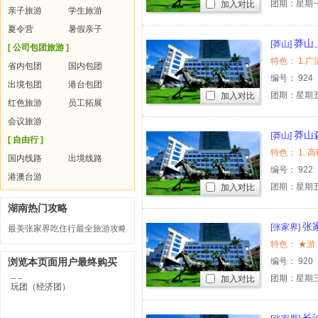
团期：星期一
加入对比
亲子旅游
学生旅游
夏令营
暑假亲子
莽山
[莽山]
[ 公司包团旅游 ]
省内包团
国内包团
编号：
924
出境包团
港台包团
团期：星期
加入对比
红色旅游
员工拓展
会议旅游
莽山
[莽山]
[ 自由行 ]
国内线路
出境线路
编号：
922
港澳台游
团期：星期
加入对比
湖南热门攻略
张
[张家界]
最美张家界吃住行最全旅游攻略
浏览本页面用户最终购买
编号：
920
团期：星期三
加入对比