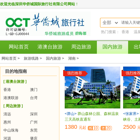
欢迎光临
深圳华侨城国际旅行社有限公司网站
！
全部
热门搜索：
香港
温
网站首页
港澳台旅游
周边旅游
国内旅游
出
网站首页 >
旅游线路 >
国内旅游 >
湖南 >
目的地指南
强烈推荐
强烈推
[ 港澳台旅游 ]
香港
澳门
港澳联游
台湾
[ 周边旅游 ]
<莽山>
莽山森林公园、森林温泉
<张家界>
清远
深圳
三天高铁直通车
峡谷、土
惠州
广州
1380
2500
元起
10
20
中山珠海
东莞
河源
肇庆