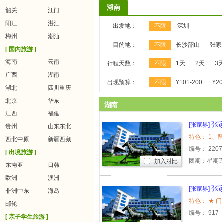
湖南
韶关
江门
阳江
湛江
出发地：
不限
深圳
梅州
潮汕
目的地：
不限
长沙韶山
张家
[ 国内旅游 ]
海南
云南
行程天数：
不限
1天
2天
3
广西
湖南
出现预算：
不限
¥101-200
¥20
湖北
四川重庆
北京
华东
湖南
江西
福建
张
[张家界]
贵州
山东东北
西北中原
新疆西藏
编号：
220
[ 出境旅游 ]
团期：星期
加入对比
东南亚
日韩
欧洲
澳洲
张
[张家界]
非洲中东
海岛
邮轮
编号：
917
[ 亲子学生旅游 ]