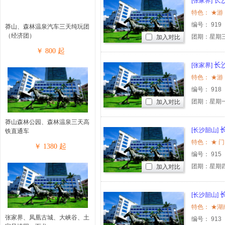
长
[张家界]
编号：
919
莽山、森林温泉汽车三天纯玩团
（经济团）
团期：星期三
加入对比
￥
800
起
长
[张家界]
编号：
918
团期：星期一
加入对比
莽山森林公园、森林温泉三天高
[长沙韶山]
铁直通车
￥
1380
起
编号：
915
团期：星期四
加入对比
[长沙韶山]
张家界、凤凰古城、大峡谷、土
编号：
913