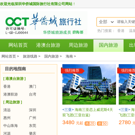
欢迎光临
深圳华侨城国际旅行社有限公司网站
！
全部
热门搜索：
香港
温
网站首页
港澳台旅游
周边旅游
国内旅游
出
网站首页 >
旅游线路 >
国内旅游 >
海南 >
目的地指南
强烈推荐
强烈推
[ 港澳台旅游 ]
香港
澳门
港澳联游
台湾
[ 周边旅游 ]
<三亚>
海南三亚恋上威尼斯4天
<三亚>
海
清远
深圳
双飞团(三亚往返)
飞团(三亚
惠州
广州
3480
2780
元起
20
50
中山珠海
东莞
河源
肇庆