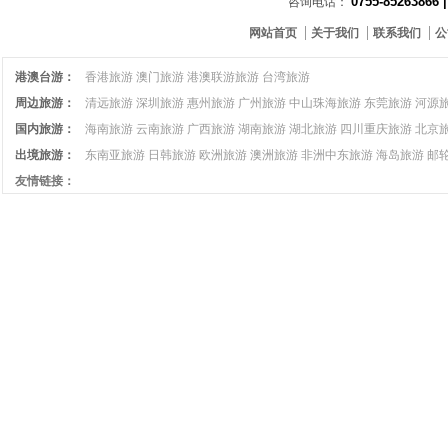
0755-85263866 
咨询电话：
网站首页
关于我们
联系我们
公
港澳台游：
香港旅游
澳门旅游
港澳联游旅游
台湾旅游
周边旅游：
清远旅游
深圳旅游
惠州旅游
广州旅游
中山珠海旅游
东莞旅游
河源
国内旅游：
海南旅游
云南旅游
广西旅游
湖南旅游
湖北旅游
四川重庆旅游
北京
出境旅游：
东南亚旅游
日韩旅游
欧洲旅游
澳洲旅游
非洲中东旅游
海岛旅游
邮
友情链接：