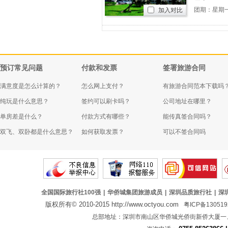
团期：星期一
加入对比
预订常见问题
付款和发票
签署旅游合同
满意度是怎么计算的？
怎么网上支付？
有旅游合同范本下载吗
纯玩是什么意思？
签约可以刷卡吗？
公司地址在哪里？
单房差是什么？
付款方式有哪些？
能传真签合同吗？
双飞、双卧都是什么意思？
如何获取发票？
可以不签合同吗
全国国际旅行社100强
|
华侨城集团旅游成员
|
深圳品质旅行社
|
深
版权所有© 2010-2015 http://www.octyou.com
粤ICP备13051
总部地址：深圳市南山区华侨城光侨街新侨大厦