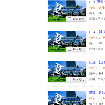
逍遥
[三亚]
特色： 快 乐
编号：
869
团期：星期
加入对比
【印
[三亚]
编号：
868
团期：星期一
加入对比
【迷
[三亚]
编号：
867
团期：星期
加入对比
【唯
[三亚]
编号：
866