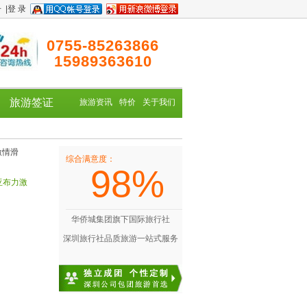
册
|
登 录
0755-85263866
15989363610
旅游签证
旅游资讯
特价
关于我们
综合满意度：
98%
亚布力激
华侨城集团旗下国际旅行社
深圳旅行社品质旅游一站式服务