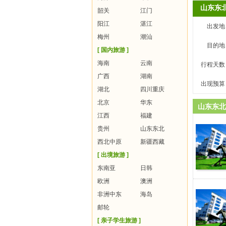
山东东
韶关
江门
阳江
湛江
出发地
梅州
潮汕
目的地
[ 国内旅游 ]
海南
云南
行程天数
广西
湖南
出现预算
湖北
四川重庆
北京
华东
山东东北
江西
福建
贵州
山东东北
西北中原
新疆西藏
[ 出境旅游 ]
东南亚
日韩
欧洲
澳洲
非洲中东
海岛
邮轮
[ 亲子学生旅游 ]