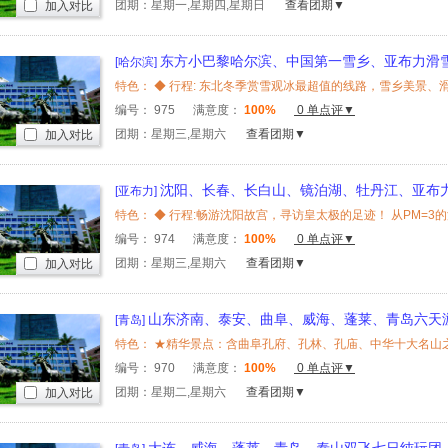
团期：星期一,星期四,星期日
查看团期▼
加入对比
东方小巴黎哈尔滨、中国第一雪乡、亚布力滑
[哈尔滨]
编号：
975
满意度：
100%
0 单点评▼
团期：星期三,星期六
查看团期▼
加入对比
沈阳、长春、长白山、镜泊湖、牡丹江、亚布
[亚布力]
编号：
974
满意度：
100%
0 单点评▼
团期：星期三,星期六
查看团期▼
加入对比
山东济南、泰安、曲阜、威海、蓬莱、青岛六天
[青岛]
编号：
970
满意度：
100%
0 单点评▼
团期：星期二,星期六
查看团期▼
加入对比