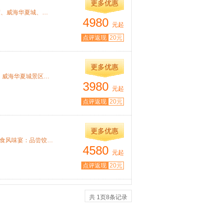
更多优惠
特色： ●精华景点：大连棒棰岛风景区、旅顺套票、蓬莱八仙渡、威海华夏城、小青...
4980
元起
点评返现
20元
更多优惠
特色： 1.精华景点：含婚纱摄影基地小青岛、青岛啤酒博物馆、威海华夏城景区、八仙...
3980
元起
点评返现
20元
更多优惠
特色： 1. 全程入住四星酒店（已挂星）、提升团队品质！ 2. 美食风味宴：品尝饺子宴...
4580
元起
点评返现
20元
共
1
页
8
条记录