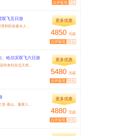
点评返现
0元
雪双飞五日游
更多优惠
特色： ◆ 行程: 东北冬季赏雪观冰最超值的线路，雪乡美景、滑雪和民俗最令人向往...
4850
元起
点评返现
50元
力、哈尔滨双飞六日游
更多优惠
特色： ◆ 行程:畅游沈阳故宫，寻访皇太极的足迹！ 从PM=3的深圳来到东北天然大氧吧...
5480
元起
点评返现
50元
游
更多优惠
特色： ★精华景点：含曲阜孔府、孔林、孔庙、中华十大名山之首-泰山、蓬莱八仙过...
4880
元起
点评返现
20元