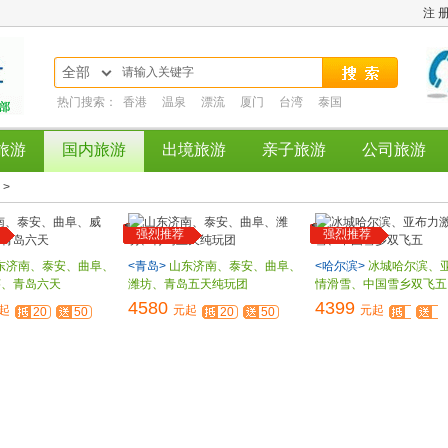
注 
全部
热门搜索：
香港
温泉
漂流
厦门
台湾
泰国
旅游
国内旅游
出境旅游
亲子旅游
公司旅游
 >
强烈推荐
强烈推荐
东济南、泰安、曲阜、
<青岛>
山东济南、泰安、曲阜、
<哈尔滨>
冰城哈尔滨、
莱、青岛六天
潍坊、青岛五天纯玩团
情滑雪、中国雪乡双飞五
4580
4399
起
元起
元起
20
50
20
50