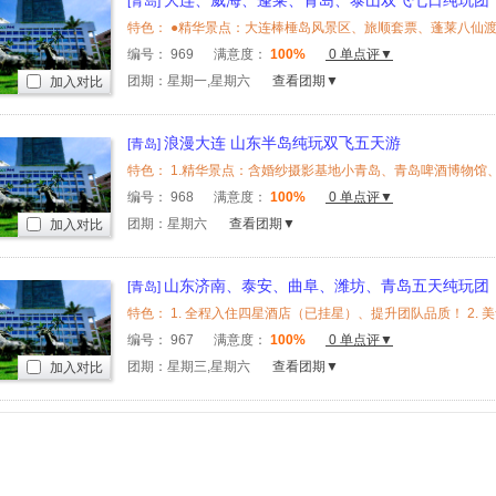
大连、威海、蓬莱、青岛、泰山双飞七日纯玩团
[青岛]
编号：
969
满意度：
100%
0 单点评▼
团期：星期一,星期六
查看团期▼
加入对比
浪漫大连 山东半岛纯玩双飞五天游
[青岛]
编号：
968
满意度：
100%
0 单点评▼
团期：星期六
查看团期▼
加入对比
山东济南、泰安、曲阜、潍坊、青岛五天纯玩团
[青岛]
编号：
967
满意度：
100%
0 单点评▼
团期：星期三,星期六
查看团期▼
加入对比