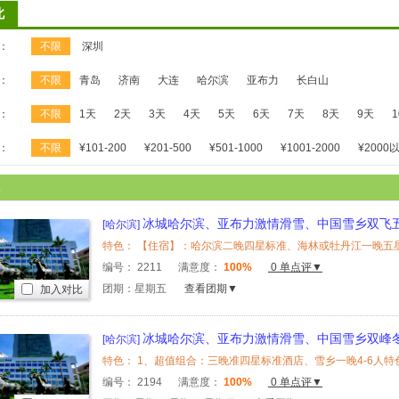
北
：
不限
深圳
：
不限
青岛
济南
大连
哈尔滨
亚布力
长白山
：
不限
1天
2天
3天
4天
5天
6天
7天
8天
9天
：
不限
¥101-200
¥201-500
¥501-1000
¥1001-2000
¥2000
冰城哈尔滨、亚布力激情滑雪、中国雪乡双飞
[哈尔滨]
编号：
2211
满意度：
100%
0 单点评▼
团期：星期五
查看团期▼
加入对比
冰城哈尔滨、亚布力激情滑雪、中国雪乡双峰
[哈尔滨]
编号：
2194
满意度：
100%
0 单点评▼