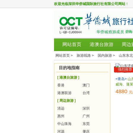
欢迎光临
深圳华侨城国际旅行社有限公司网站
！
网站首页
港澳台旅游
周边
网站首页 >
旅游线路 >
国内旅游 >
山东东北
目的地指南
强烈推荐
[ 港澳台旅游 ]
<青岛>
山
威海、蓬
香港
澳门
4880
元
港澳联游
台湾
[ 周边旅游 ]
清远
深圳
惠州
广州
中山珠海
东莞
河源
肇庆