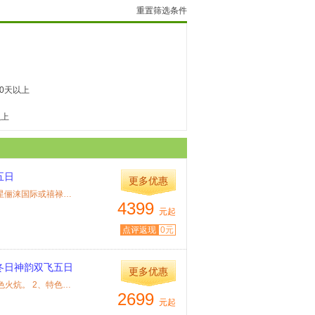
重置筛选条件
10天以上
以上
五日
更多优惠
特色： 【住宿】：哈尔滨二晚四星标准、海林或牡丹江一晚五星俪涞国际或禧禄达或...
4399
元起
点评返现
0元
冬日神韵双飞五日
更多优惠
特色： 1、超值组合：三晚准四星标准酒店、雪乡一晚4-6人特色火炕。 2、特色风味：...
2699
元起